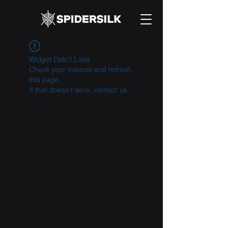
Widget Didn’t Load
Check your internet and refresh
this page.
If that doesn’t work, contact us.